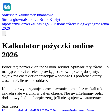
obliczto.pl
kalkulatory finansowe
Strona główna
Netto ↔ Brutto
Kredyt
hipoteczny
Pożyczka
Leasing
VAT
Kilometrówka
Blog
Wynagrodzenia
2026
Kalkulator pożyczki online
2026
Policz ratę pożyczki online w kilka sekund. Sprawdź raty równe lub
malejące, koszt odsetek, prowizję i całkowitą kwotę do spłaty.
Wynik ma charakter orientacyjny – pomoże Ci porównać oferty i
zrozumieć, ile realnie oddasz.
Kalkulator wykorzystuje oprocentowanie nominalne w skali roku i
zakłada stałe warunki w całym okresie. Nie uwzględniamy opłat
dodatkowych (np. ubezpieczeń), jeśli nie są ujęte w parametrach.
Spis treści
Kalkulator
Jak działa
RRSO
FAQ
Powiązane
Polecane oferty