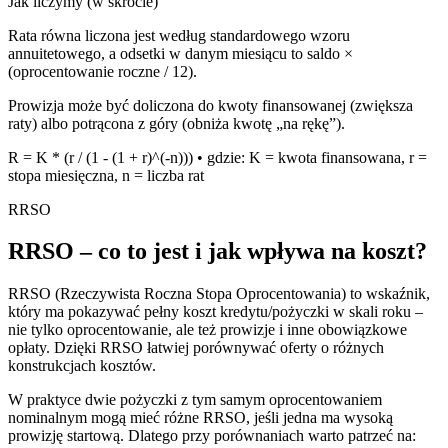
Jak liczymy (w skrócie)
Rata równa liczona jest według standardowego wzoru
annuitetowego, a odsetki w danym miesiącu to
saldo ×
(oprocentowanie roczne / 12)
.
Prowizja może być
doliczona do kwoty finansowanej
(zwiększa
raty) albo
potrącona z góry
(obniża kwotę „na rękę”).
R = K * (r / (1 - (1 + r)^(-n))) • gdzie: K = kwota finansowana, r =
stopa miesięczna, n = liczba rat
RRSO
RRSO – co to jest i jak wpływa na koszt?
RRSO (Rzeczywista Roczna Stopa Oprocentowania) to wskaźnik,
który ma pokazywać pełny koszt kredytu/pożyczki w skali roku –
nie tylko oprocentowanie, ale też prowizje i inne obowiązkowe
opłaty. Dzięki RRSO łatwiej porównywać oferty o różnych
konstrukcjach kosztów.
W praktyce dwie pożyczki z tym samym oprocentowaniem
nominalnym mogą mieć różne RRSO, jeśli jedna ma wysoką
prowizję startową. Dlatego przy porównaniach warto patrzeć na: