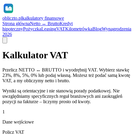
obliczto.pl
kalkulatory finansowe
Strona główna
Netto ↔ Brutto
Kredyt
hipoteczny
Pożyczka
Leasing
VAT
Kilometrówka
Blog
Wynagrodzenia
2026
Kalkulator VAT
Przelicz NETTO ↔ BRUTTO i wyodrębnij VAT. Wybierz stawkę
23%, 8%, 5%, 0% lub podaj własną. Możesz też podać samą kwotę
VAT, a my obliczymy netto i brutto.
Wyniki są orientacyjne i nie stanowią porady podatkowej. Nie
uwzględniamy specyficznych reguł branżowych ani zaokrągleń
pozycji na fakturze – liczymy prosto od kwoty.
1
Dane wejściowe
Policz VAT