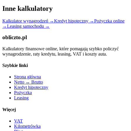
Inne kalkulatory
Kalkulator wynagrodzeń
→
Kredyt hipoteczny
→
Pożyczka online
→
Leasing samochodu
→
obliczto.pl
Kalkulatory finansowe online, które pomagają szybko policzyć
wynagrodzenie, raty kredytu, leasing, VAT i koszty auta.
Szybkie linki
Strona główna
Netto ↔ Brutto
Kredyt hipoteczny
Pożyczka
Leasing
Więcej
VAT
Kilometrówka